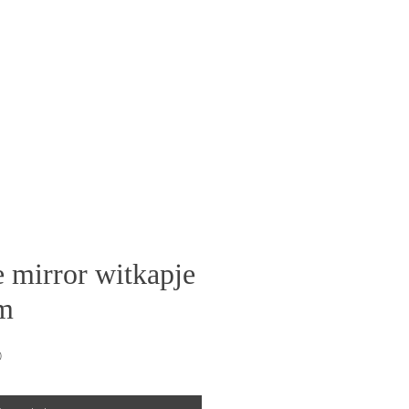
 mirror witkapje
cm
Verkoopprijs
0