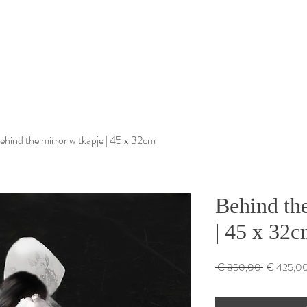
ehind the mirror witkapje | 45 x 32cm
Behind the
| 45 x 32
Normale
 € 850,00 
€ 425,0
prijs