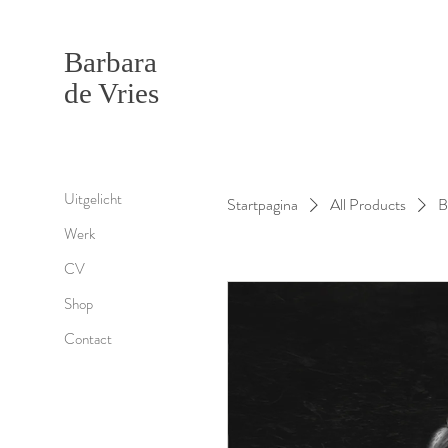
Barbara
de Vries
Uitgelicht
Startpagina
All Products
B
Werk
CV
Shop
Contact