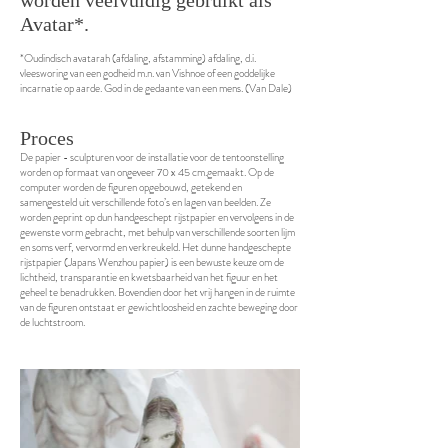
worden veelvuldig gebruikt als
Avatar*.
*Oudindisch avatarah (afdaling, afstamming) afdaling, d.i.
vleesworing van een godheid m.n. van Vishnoe of een goddelijke
incarnatie op aarde. God in de gedaante van een mens. (Van Dale)
Proces
De papier - sculpturen voor de installatie voor de tentoonstelling
worden op formaat van ongeveer 70 x 45 cm.gemaakt. Op de
computer worden de figuren opgebouwd, getekend en
samengesteld uit verschillende foto’s en lagen van beelden. Ze
worden geprint op dun handgeschept rijstpapier en vervolgens in de
gewenste vorm gebracht, met behulp van verschillende soorten lijm
en soms verf, vervormd en verkreukeld. Het dunne handgeschepte
rijstpapier (Japans Wenzhou papier) is een bewuste keuze om de
lichtheid, transparantie en kwetsbaarheid van het figuur en het
geheel te benadrukken. Bovendien door het vrij hangen in de ruimte
van de figuren ontstaat er gewichtloosheid en zachte beweging door
de luchtstroom.