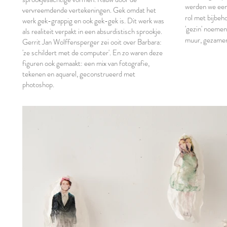
werden we een
vervreemdende vertekeningen. Gek omdat het
rol met bijbeh
werk gek-grappig en ook gek-gek is. Dit werk was
'gezin' noemen
als realiteit verpakt in een absurdistisch sprookje.
muur, gezamenl
Gerrit Jan Wolffensperger zei ooit over Barbara:
'ze schildert met de computer'. En zo waren deze
figuren ook gemaakt: een mix van fotografie,
tekenen en aquarel, geconstrueerd met
photoshop.