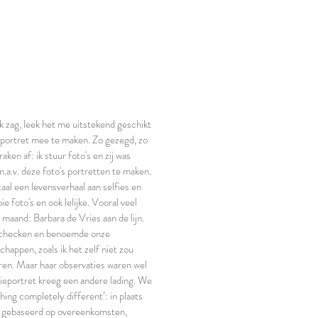
rk zag, leek het me uitstekend geschikt
eportret mee te maken. Zo gezegd, zo
ken af: ik stuur foto's en zij was
n.a.v. deze foto's portretten te maken.
taal een levensverhaal aan selfies en
ie foto's en ook lelijke. Vooral veel
maand: Barbara de Vries aan de lijn.
 checken en benoemde onze
happen, zoals ik het zelf niet zou
ren. Maar haar observaties waren wel
lieportret kreeg een andere lading. We
ing completely different’: in plaats
, gebaseerd op overeenkomsten,