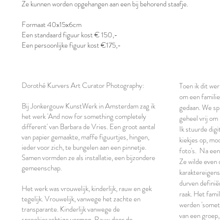
Ze kunnen worden opgehangen aan een bij behorend staafje.
Formaat 40x15x6cm
Een standaard figuur kost € 150,-
Een persoonlijke figuur kost €175,-
Dorothé Kurvers Art Curator Photography:
Toen ik dit we
om een famili
Bij Jonkergouw KunstWerk in Amsterdam zag ik
gedaan. We spra
het werk 'And now for something completely
geheel vrij om 
different' van Barbara de Vries. Een groot aantal
Ik stuurde digi
van papier gemaakte, maffe figuurtjes, hingen,
kiekjes op, moo
ieder voor zich, te bungelen aan een pinnetje.
foto's.
Na een 
Samen vormden ze als installatie, een bijzondere
Ze wilde even
gemeenschap.
karaktereigensc
durven definië
Het werk was vrouwelijk, kinderlijk, rauw en gek
raak. Het fami
tegelijk. Vrouwelijk, vanwege het zachte en
werden 'someth
transparante. Kinderlijk vanwege de
van een groep
sprookjesachtige vormen. Rauw door de