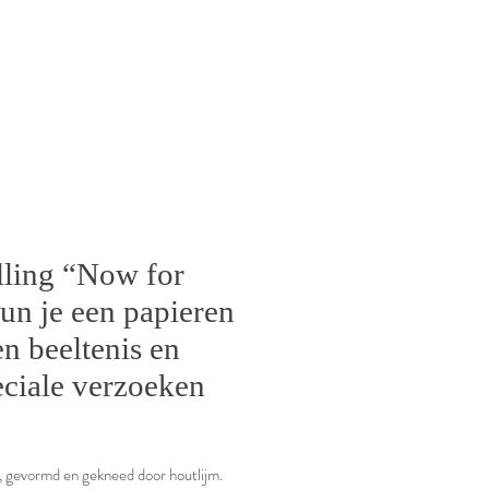
lling “Now for
un je een papieren
en beeltenis en
eciale verzoeken
ier, gevormd en gekneed door houtlijm.